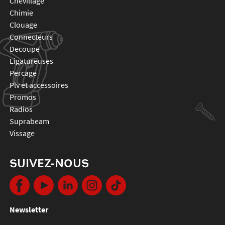
chevillage
chimie
clouage
connecteurs
decoupe
ligatureuses
percage
plv et accessoires
promos
radios
suprabeam
vissage
SUIVEZ-NOUS
Newsletter