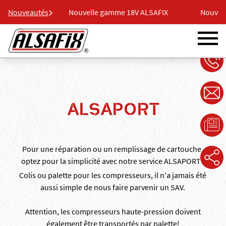
V ALSAFIX
Nouveautés
Nouvelle gamme 18V ALSAFIX
Nouvell
ALSAPORT
Pour une réparation ou un remplissage de cartouche,
optez pour la simplicité avec notre service ALSAPORT !
Colis ou palette pour les compresseurs, il n'a jamais été
aussi simple de nous faire parvenir un SAV.
Attention, les compresseurs haute-pression doivent
également être transportés par palette!