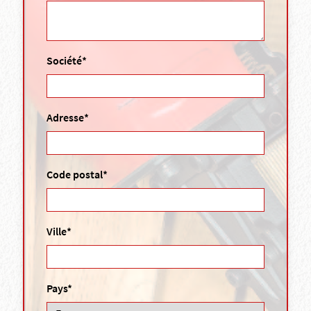
Société*
Adresse*
Code postal*
Ville*
Pays*