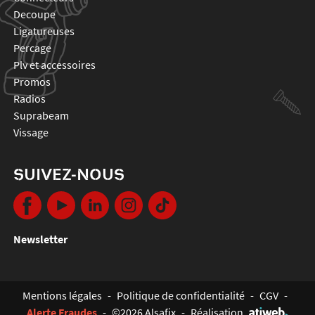
decoupe
ligatureuses
percage
plv et accessoires
promos
radios
suprabeam
vissage
SUIVEZ-NOUS
Newsletter
Mentions légales
-
Politique de confidentialité
-
CGV
-
Alerte Fraudes
-
©2026 Alsafix
-
Réalisation