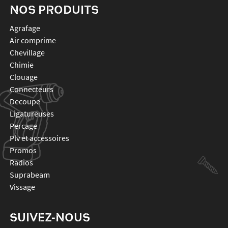
NOS PRODUITS
agrafage
air comprime
chevillage
chimie
clouage
connecteurs
decoupe
ligatureuses
percage
plv et accessoires
promos
radios
suprabeam
vissage
SUIVEZ-NOUS