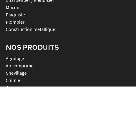
Maçon
Plaquiste
Plombier
Construction métallique
NOS PRODUITS
agrafage
air comprime
chevillage
chimie
clouage
connecteurs
decoupe
ligatureuses
percage
plv et accessoires
promos