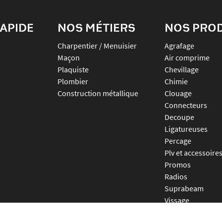
APIDE
NOS MÉTIERS
NOS PRO
Charpentier / Menuisier
agrafage
Maçon
air comprime
Plaquiste
chevillage
Plombier
chimie
Construction métallique
clouage
connecteurs
decoupe
ligatureuses
percage
plv et accessoire
promos
radios
suprabeam
vissage