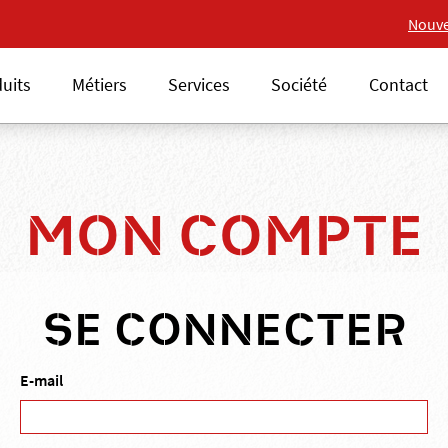
Nouvelle gamme 18V ALSAFI
Nouve
uits
Métiers
Services
Société
Contact
MON COMPTE
SE CONNECTER
E-mail