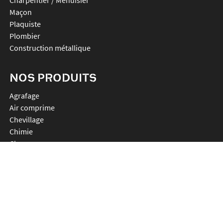
Maçon
Plaquiste
Plombier
Construction métallique
NOS PRODUITS
agrafage
air comprime
chevillage
chimie
clouage
connecteurs
decoupe
ligatureuses
percage
plv et accessoires
promos