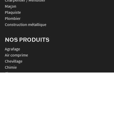
Maçon
Plaquiste
Plombier
Construction métallique
NOS PRODUITS
agrafage
air comprime
chevillage
chimie
clouage
connecteurs
decoupe
ligatureuses
percage
plv et accessoires
promos