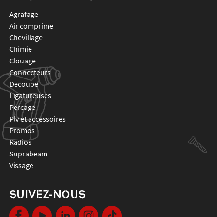
agrafage
air comprime
chevillage
chimie
clouage
connecteurs
decoupe
ligatureuses
percage
plv et accessoires
promos
radios
suprabeam
vissage
SUIVEZ-NOUS