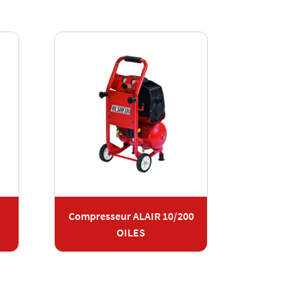
Compresseur ALAIR 10/200
Tuyau s
OILES
r