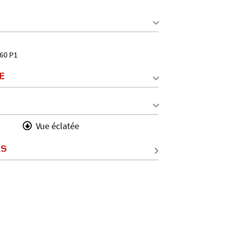
/60 P1
E
Vue éclatée
LS