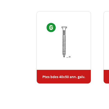
0 ann. galv.
Ptes bdes 40x50 ann. galv.