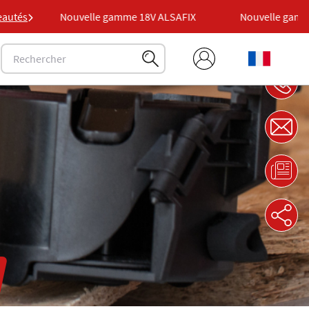
X
autés
Nouvelle gamme 18V ALSAFIX
Nouvelle gamme 