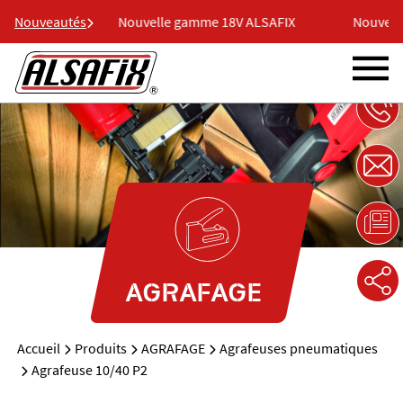
 ALSAFIX
Nouveautés
Nouvelle gamme 18V ALSAFIX
Nouvelle
AGRAFAGE
Accueil
Produits
AGRAFAGE
Agrafeuses pneumatiques
Agrafeuse 10/40 P2