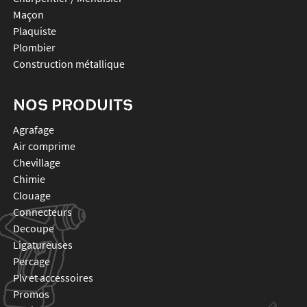
Maçon
Plaquiste
Plombier
Construction métallique
NOS PRODUITS
agrafage
air comprime
chevillage
chimie
clouage
connecteurs
decoupe
ligatureuses
percage
plv et accessoires
promos