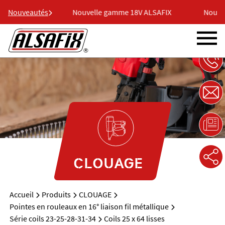
8V ALSAFIX
Nouveautés
Nouvelle gamme 18V ALSAFIX
Nouvel
CLOUAGE
Accueil
Produits
CLOUAGE
Pointes en rouleaux en 16° liaison fil métallique
Série coils 23-25-28-31-34
Coils 25 x 64 lisses