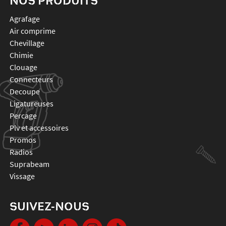
NOS PRODUITS
agrafage
air comprime
chevillage
chimie
clouage
connecteurs
decoupe
ligatureuses
percage
plv et accessoires
promos
radios
suprabeam
vissage
SUIVEZ-NOUS