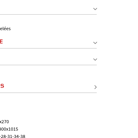
nelées
E
LS
x270
800x1015
-28-31-34-38