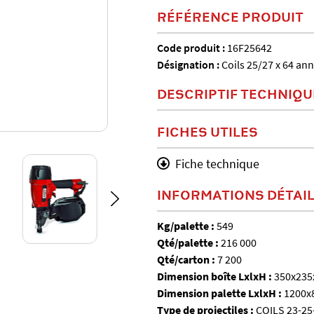
RÉFÉRENCE PRODUIT
Code produit :
16F25642
Désignation :
Coils 25/27 x 64 an
DESCRIPTIF TECHNIQU
FICHES UTILES
Fiche technique
INFORMATIONS DÉTAI
Kg/palette :
549
Qté/palette :
216 000
Qté/carton :
7 200
Dimension boîte LxlxH :
350x235
Dimension palette LxlxH :
1200x
Type de projectiles :
COILS 23-25