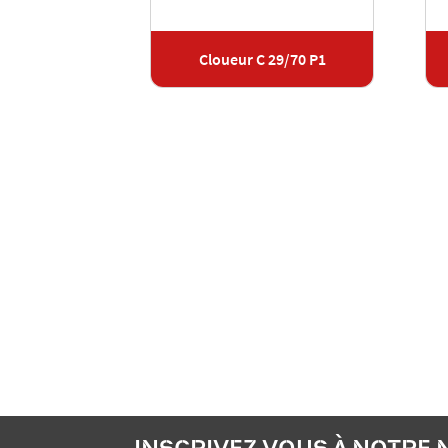
28/70 P1
Cloueur C 29/70 P1
INSCRIVEZ-VOUS À NOTRE