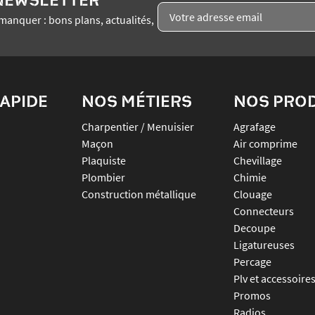
manquer : bons plans, actualités,
APIDE
NOS MÉTIERS
NOS PRO
Charpentier / Menuisier
agrafage
Maçon
air comprime
Plaquiste
chevillage
Plombier
chimie
Construction métallique
clouage
connecteurs
decoupe
ligatureuses
percage
plv et accessoire
promos
radios