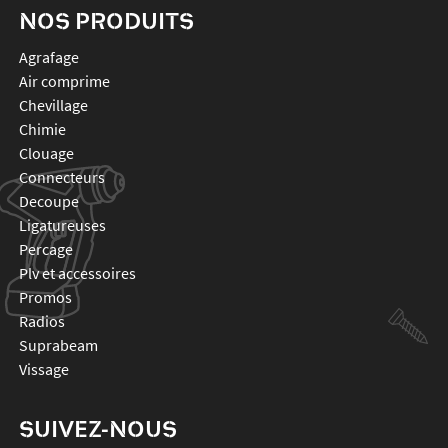
NOS PRODUITS
agrafage
air comprime
chevillage
chimie
clouage
connecteurs
decoupe
ligatureuses
percage
plv et accessoires
promos
radios
suprabeam
vissage
SUIVEZ-NOUS