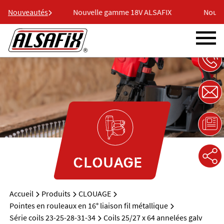
8V ALSAFIX
Nouveautés
Nouvelle gamme 18V ALSAFIX
Nouvel
CLOUAGE
Accueil
Produits
CLOUAGE
Pointes en rouleaux en 16° liaison fil métallique
Série coils 23-25-28-31-34
Coils 25/27 x 64 annelées galv