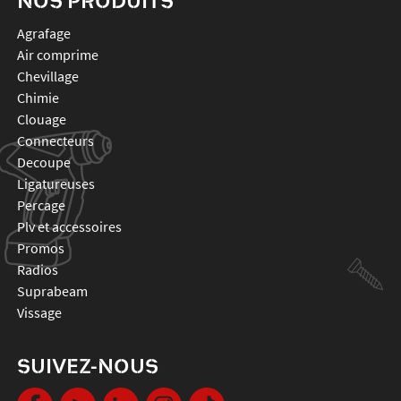
NOS PRODUITS
agrafage
air comprime
chevillage
chimie
clouage
connecteurs
decoupe
ligatureuses
percage
plv et accessoires
promos
radios
suprabeam
vissage
SUIVEZ-NOUS