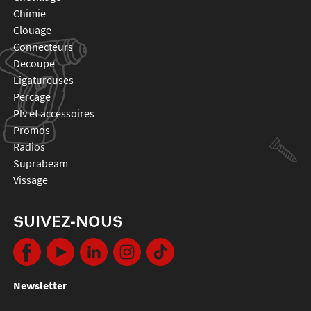
chimie
clouage
connecteurs
decoupe
ligatureuses
percage
plv et accessoires
promos
radios
suprabeam
vissage
SUIVEZ-NOUS
Newsletter