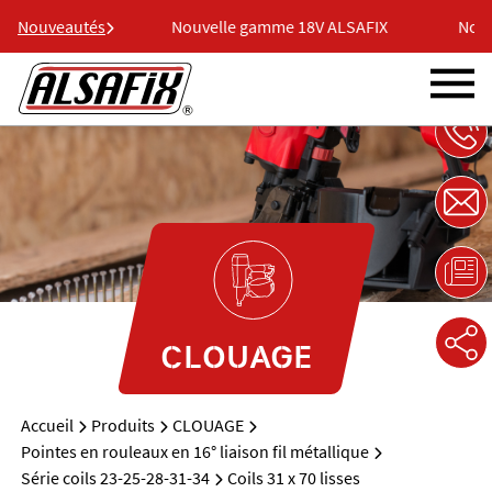
18V ALSAFIX
Nouveautés
Nouvelle gamme 18V ALSAFIX
Nouve
CLOUAGE
Accueil
Produits
CLOUAGE
Pointes en rouleaux en 16° liaison fil métallique
Série coils 23-25-28-31-34
Coils 31 x 70 lisses