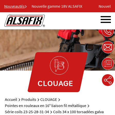
ALSAFIX
Nouveautés
Nouvelle gamme 18V ALSAFIX
Nouvelle g
CLOUAGE
Accueil
Produits
CLOUAGE
Pointes en rouleaux en 16° liaison fil métallique
Série coils 23-25-28-31-34
Coils 34 x 100 torsadées galva