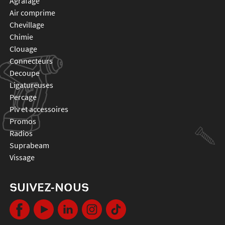
agrafage
air comprime
chevillage
chimie
clouage
connecteurs
decoupe
ligatureuses
percage
plv et accessoires
promos
radios
suprabeam
vissage
SUIVEZ-NOUS