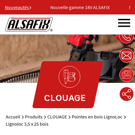
e 18V ALSAFIX
Nouveautés
Nouvelle gamme 18V ALSAFIX
Nouv
CLOUAGE
Accueil
Produits
CLOUAGE
Pointes en bois LignoLoc
Lignoloc 3,5 x 25 bois