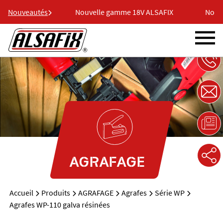
18V ALSAFIX
Nouveautés
Nouvelle gamme 18V ALSAFIX
Nouvel
AGRAFAGE
Accueil
Produits
AGRAFAGE
Agrafes
Série WP
Agrafes WP-110 galva résinées