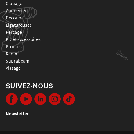
clouage
connecteurs
decoupe
ligatureuses
percage
plv et accessoires
promos
radios
suprabeam
vissage
SUIVEZ-NOUS
Newsletter