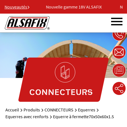
 18V ALSAFIX
Nouveautés
Nouvelle gamme 18V ALSAFIX
Nouv
CONNECTEURS
Accueil
Produits
CONNECTEURS
Equerres
Equerres avec renforts
Equerre à fermette70x50x60x1.5