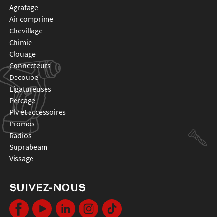
agrafage
air comprime
chevillage
chimie
clouage
connecteurs
decoupe
ligatureuses
percage
plv et accessoires
promos
radios
suprabeam
vissage
SUIVEZ-NOUS