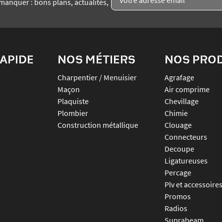
manquer : bons plans, actualités,
APIDE
NOS MÉTIERS
NOS PRO
Charpentier / Menuisier
agrafage
Maçon
air comprime
Plaquiste
chevillage
Plombier
chimie
Construction métallique
clouage
connecteurs
decoupe
ligatureuses
percage
plv et accessoire
promos
radios
suprabeam