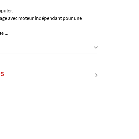
ipuler.
rage avec moteur indépendant pour une
e ...
LS