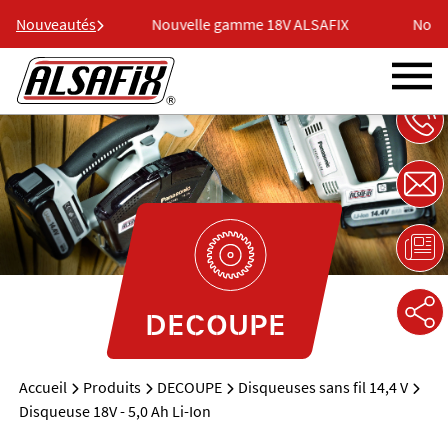
18V ALSAFIX
Nouveautés
Nouvelle gamme 18V ALSAFIX
Nouve
DECOUPE
Accueil
Produits
DECOUPE
Disqueuses sans fil 14,4 V
Disqueuse 18V - 5,0 Ah Li-Ion