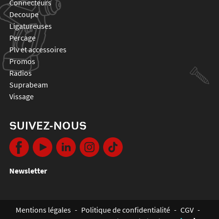
connecteurs
decoupe
ligatureuses
percage
plv et accessoires
promos
radios
suprabeam
vissage
SUIVEZ-NOUS
Newsletter
Mentions légales
-
Politique de confidentialité
-
CGV
-