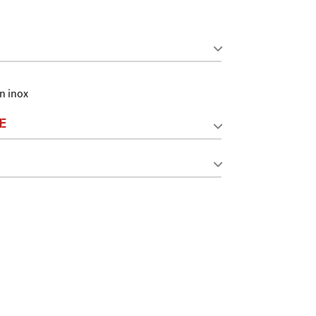
n inox
E