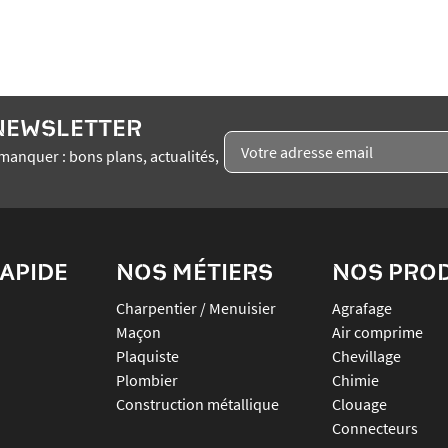
 NEWSLETTER
manquer : bons plans, actualités,
APIDE
NOS MÉTIERS
NOS PRO
Charpentier / Menuisier
agrafage
Maçon
air comprime
Plaquiste
chevillage
Plombier
chimie
Construction métallique
clouage
connecteurs