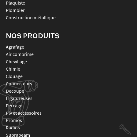
Plaquiste
Plombier
Construction métallique
NOS PRODUITS
agrafage
air comprime
chevillage
chimie
clouage
connecteurs
decoupe
ligatureuses
percage
plv et accessoires
promos
radios
suprabeam