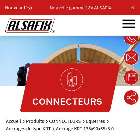
 18V ALSAFIX
Nouveautés
Nouvelle gamme 18V ALSAFIX
Nouve
CONNECTEURS
Accueil
Produits
CONNECTEURS
Equerres
Ancrages de type KRT
Ancrage KRT 135x90x65x3,0