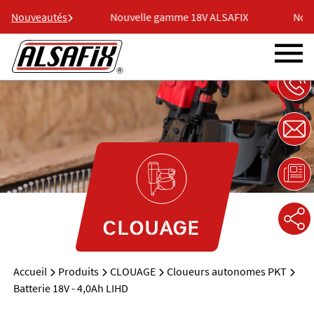
18V ALSAFIX
Nouveautés
Nouvelle gamme 18V ALSAFIX
Nouve
CLOUAGE
Accueil
Produits
CLOUAGE
Cloueurs autonomes PKT
Batterie 18V - 4,0Ah LIHD