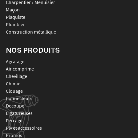
Charpentier / Menuisier
Maçon
Plaquiste
Plombier
Construction métallique
NOS PRODUITS
agrafage
air comprime
chevillage
chimie
clouage
connecteurs
decoupe
ligatureuses
percage
plv et accessoires
promos