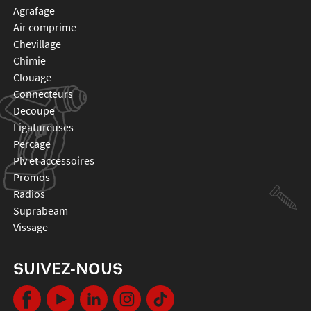
agrafage
air comprime
chevillage
chimie
clouage
connecteurs
decoupe
ligatureuses
percage
plv et accessoires
promos
radios
suprabeam
vissage
SUIVEZ-NOUS