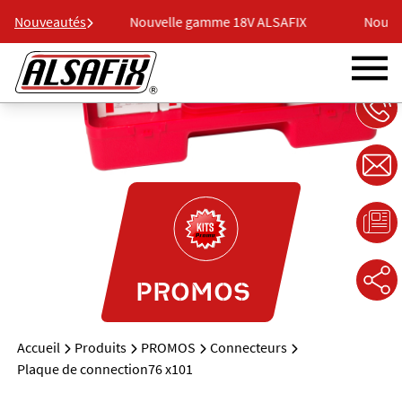
8V ALSAFIX
Nouveautés
Nouvelle gamme 18V ALSAFIX
Nouvel
PROMOS
Accueil
Produits
PROMOS
Connecteurs
Plaque de connection76 x101