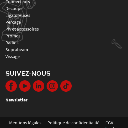
connecteurs
decoupe
ligatureuses
percage
plv et accessoires
promos
radios
suprabeam
vissage
SUIVEZ-NOUS
Newsletter
Mentions légales
-
Politique de confidentialité
-
CGV
-