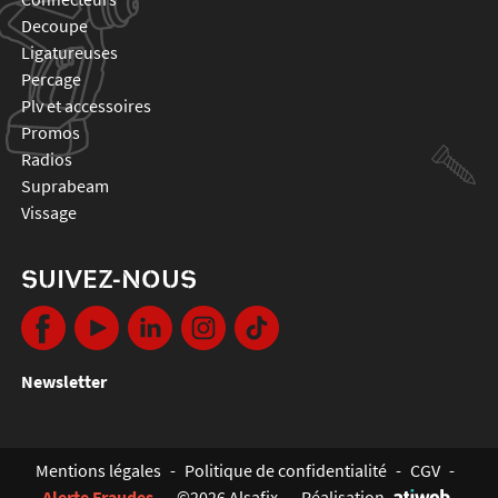
decoupe
ligatureuses
percage
plv et accessoires
promos
radios
suprabeam
vissage
SUIVEZ-NOUS
Newsletter
Mentions légales
-
Politique de confidentialité
-
CGV
-
Alerte Fraudes
-
©2026 Alsafix
-
Réalisation