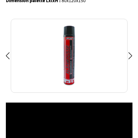
Dimension palette LxlxH :
80x120x150