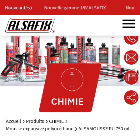
8V ALSAFIX
Nouveautés
Nouvelle gamme 18V ALSAFIX
Nouvel
CHIMIE
Accueil
Produits
CHIMIE
Mousse expansive polyuréthane
ALSAMOUSSE PU 750 ml