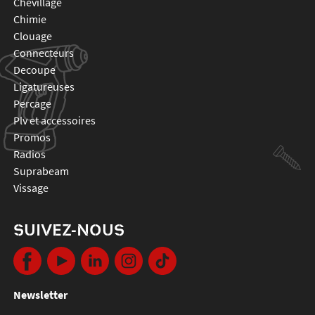
chevillage
chimie
clouage
connecteurs
decoupe
ligatureuses
percage
plv et accessoires
promos
radios
suprabeam
vissage
SUIVEZ-NOUS
Newsletter