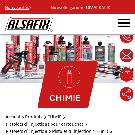
e 18V ALSAFIX
Nouveautés
Nouvelle gamme 18V ALSAFIX
Nou
CHIMIE
Accueil
Produits
CHIMIE
Pistolets d`injections pour cartouches
Pistolets d`injection
Pistolet d`injection 410 ml CG