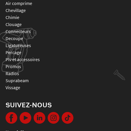
air comprime
chevillage
chimie
clouage
connecteurs
decoupe
ligatureuses
percage
plv et accessoires
promos
radios
suprabeam
vissage
SUIVEZ-NOUS