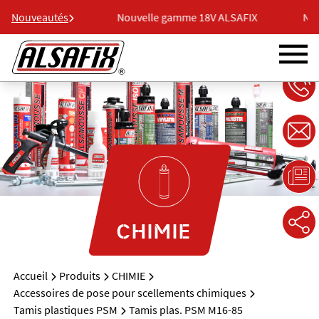
 18V ALSAFIX
Nouveautés
Nouvelle gamme 18V ALSAFIX
Nouv
CHIMIE
Accueil
Produits
CHIMIE
Accessoires de pose pour scellements chimiques
Tamis plastiques PSM
Tamis plas. PSM M16-85