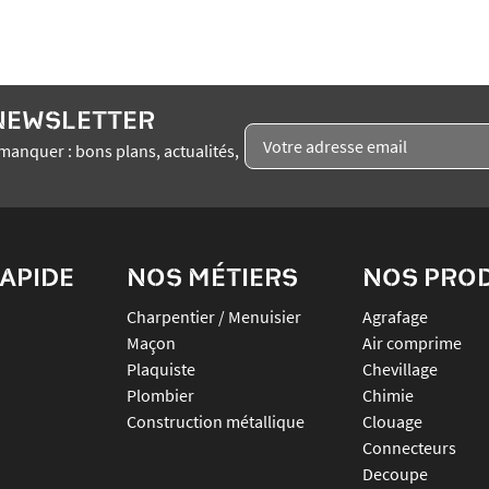
 NEWSLETTER
manquer : bons plans, actualités,
APIDE
NOS MÉTIERS
NOS PRO
Charpentier / Menuisier
agrafage
Maçon
air comprime
Plaquiste
chevillage
Plombier
chimie
Construction métallique
clouage
connecteurs
decoupe