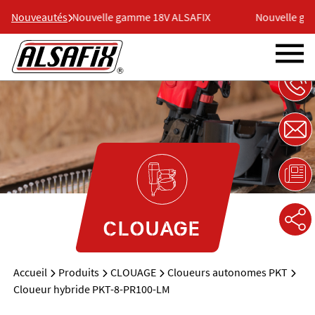
AFIX
Nouveautés
Nouvelle gamme 18V ALSAFIX
Nouvelle gam
CLOUAGE
Accueil
Produits
CLOUAGE
Cloueurs autonomes PKT
Cloueur hybride PKT-8-PR100-LM