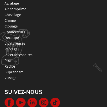
agrafage
air comprime
chevillage
chimie
clouage
connecteurs
decoupe
ligatureuses
percage
plv et accessoires
promos
radios
suprabeam
vissage
SUIVEZ-NOUS