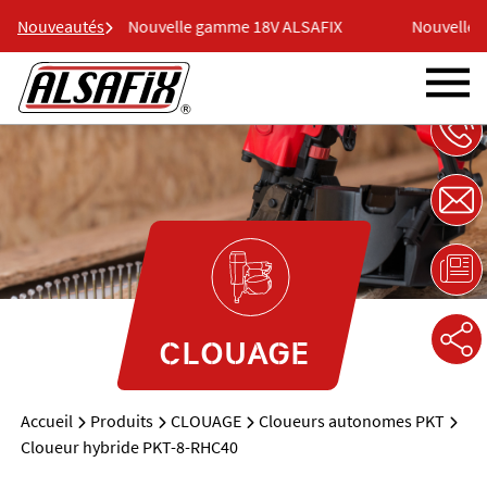
LSAFIX
Nouveautés
Nouvelle gamme 18V ALSAFIX
Nouvelle g
CLOUAGE
Accueil
Produits
CLOUAGE
Cloueurs autonomes PKT
Cloueur hybride PKT-8-RHC40