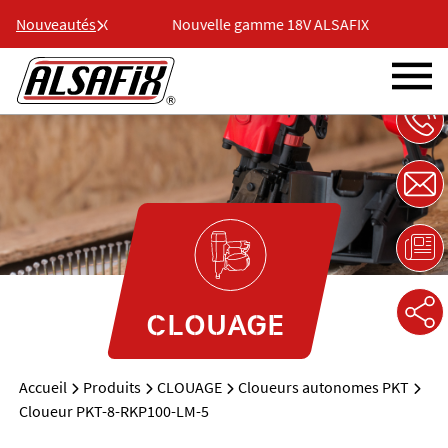
e 18V ALSAFIX
Nouveautés
Nouvelle gamme 18V ALSAFIX
Nou
CLOUAGE
Accueil
Produits
CLOUAGE
Cloueurs autonomes PKT
Cloueur PKT-8-RKP100-LM-5