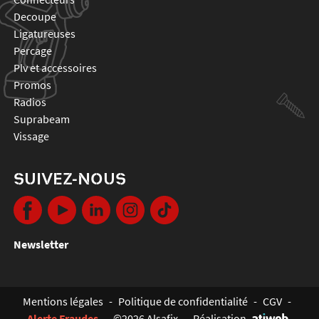
decoupe
ligatureuses
percage
plv et accessoires
promos
radios
suprabeam
vissage
SUIVEZ-NOUS
Newsletter
Mentions légales
-
Politique de confidentialité
-
CGV
-
Alerte Fraudes
-
©2026 Alsafix
-
Réalisation