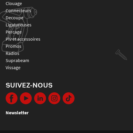
clouage
connecteurs
decoupe
ligatureuses
percage
plv et accessoires
promos
radios
suprabeam
vissage
SUIVEZ-NOUS
Newsletter