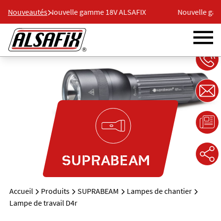
AFIX
Nouveautés
Nouvelle gamme 18V ALSAFIX
Nouvelle gam
SUPRABEAM
Accueil
Produits
SUPRABEAM
Lampes de chantier
Lampe de travail D4r