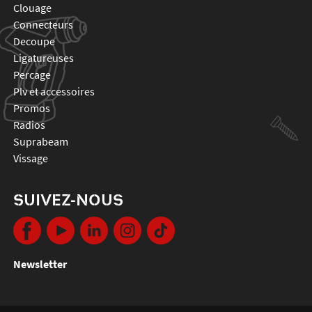
clouage
connecteurs
decoupe
ligatureuses
percage
plv et accessoires
promos
radios
suprabeam
vissage
SUIVEZ-NOUS
Newsletter