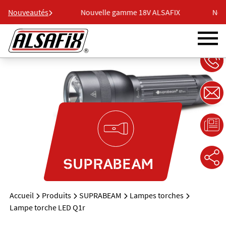
 18V ALSAFIX
Nouveautés
Nouvelle gamme 18V ALSAFIX
Nouv
SUPRABEAM
Accueil
Produits
SUPRABEAM
Lampes torches
Lampe torche LED Q1r