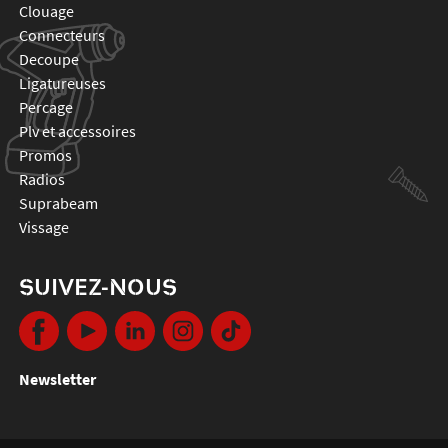
clouage
connecteurs
decoupe
ligatureuses
percage
plv et accessoires
promos
radios
suprabeam
vissage
SUIVEZ-NOUS
Newsletter