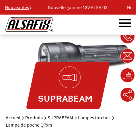
18V ALSAFIX
Nouveautés
Nouvelle gamme 18V ALSAFIX
Nouve
SUPRABEAM
Accueil
Produits
SUPRABEAM
Lampes torches
Lampe de poche Q7xrs