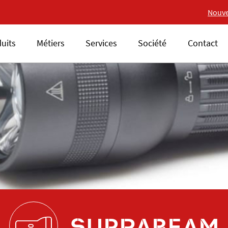
Nouvelle gamme 18V ALS
Nouve
uits
Métiers
Services
Société
Contact
SUPRABEAM