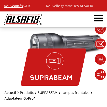
amme 18V ALSAFIX
Nouveautés
Nouvelle gamme 18V ALSAFIX
SUPRABEAM
Accueil
Produits
SUPRABEAM
Lampes frontales
Adaptateur GoPro®