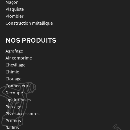
Maçon
Plaquiste
Plombier
Construction métallique
NOS PRODUITS
agrafage
air comprime
chevillage
chimie
clouage
connecteurs
decoupe
ligatureuses
percage
plv et accessoires
promos
radios