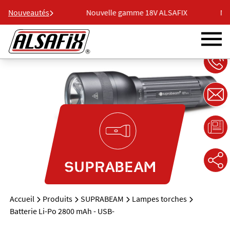
e 18V ALSAFIX
Nouveautés
Nouvelle gamme 18V ALSAFIX
Nou
SUPRABEAM
Accueil
Produits
SUPRABEAM
Lampes torches
Batterie Li-Po 2800 mAh - USB-