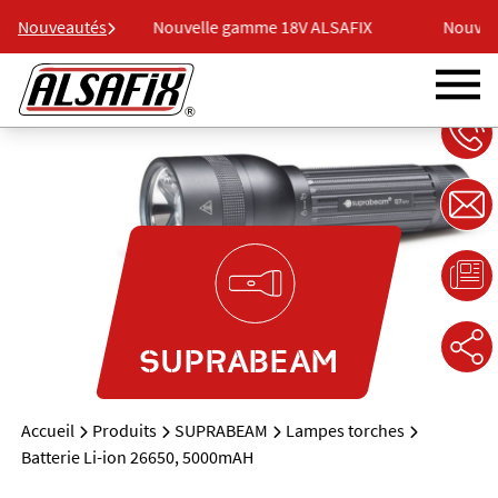
V ALSAFIX
Nouveautés
Nouvelle gamme 18V ALSAFIX
Nouvell
SUPRABEAM
Accueil
Produits
SUPRABEAM
Lampes torches
Batterie Li-ion 26650, 5000mAH