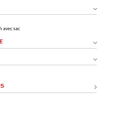
h avec sac
E
LS