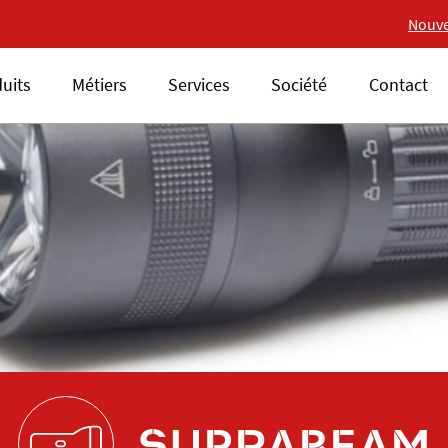
Nouvelle gamme 18V ALSAFIX
Nouve
uits
Métiers
Services
Société
Contact
SUPRABEAM