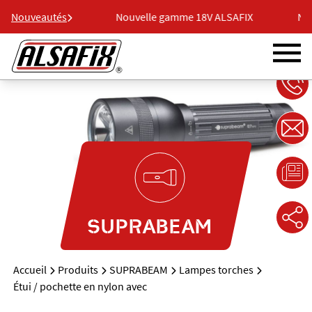
e 18V ALSAFIX
Nouveautés
Nouvelle gamme 18V ALSAFIX
Nou
SUPRABEAM
Accueil
Produits
SUPRABEAM
Lampes torches
Étui / pochette en nylon avec