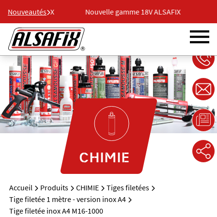
me 18V ALSAFIX
Nouveautés
Nouvelle gamme 18V ALSAFIX
No
CHIMIE
Accueil
Produits
CHIMIE
Tiges filetées
Tige filetée 1 mètre - version inox A4
Tige filetée inox A4 M16-1000