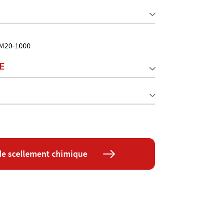
4 M20-1000
E
de scellement chimique