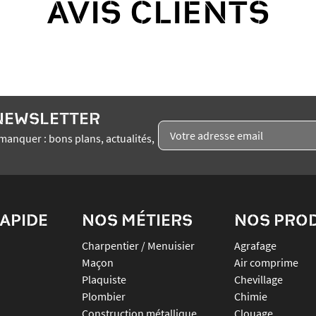
AVIS CLIENTS
 NEWSLETTER
manquer : bons plans, actualités,
APIDE
NOS MÉTIERS
NOS PRO
Charpentier / Menuisier
agrafage
Maçon
air comprime
Plaquiste
chevillage
Plombier
chimie
Construction métallique
clouage