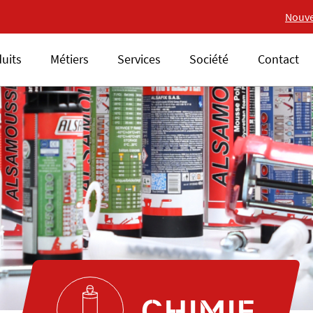
Nouvelle gamme 18V ALS
Nouve
uits
Métiers
Services
Société
Contact
CHIMIE