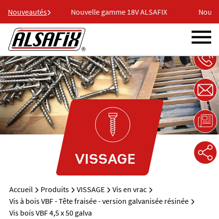
8V ALSAFIX
Nouveautés
Nouvelle gamme 18V ALSAFIX
Nouvel
VISSAGE
Accueil
Produits
VISSAGE
Vis en vrac
Vis à bois VBF - Tête fraisée - version galvanisée résinée
Vis bois VBF 4,5 x 50 galva