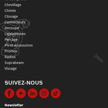
chevillage
chimie
clouage
connecteurs
decoupe
ligatureuses
percage
plv et accessoires
promos
radios
suprabeam
vissage
SUIVEZ-NOUS
Newsletter