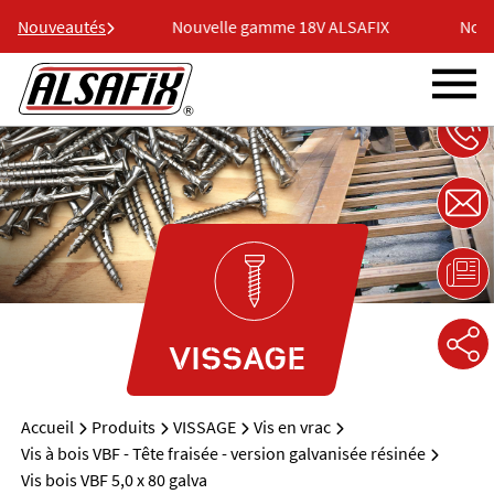
18V ALSAFIX
Nouveautés
Nouvelle gamme 18V ALSAFIX
Nouve
VISSAGE
Accueil
Produits
VISSAGE
Vis en vrac
Vis à bois VBF - Tête fraisée - version galvanisée résinée
Vis bois VBF 5,0 x 80 galva