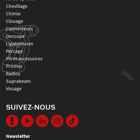
chevillage
chimie
clouage
connecteurs
decoupe
ligatureuses
percage
plv et accessoires
promos
radios
suprabeam
vissage
SUIVEZ-NOUS
Newsletter