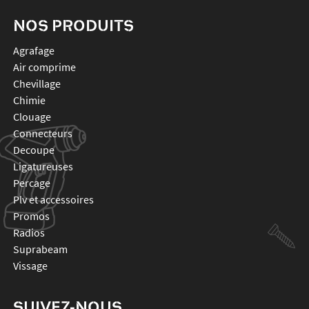
NOS PRODUITS
agrafage
air comprime
chevillage
chimie
clouage
connecteurs
decoupe
ligatureuses
percage
plv et accessoires
promos
radios
suprabeam
vissage
SUIVEZ-NOUS