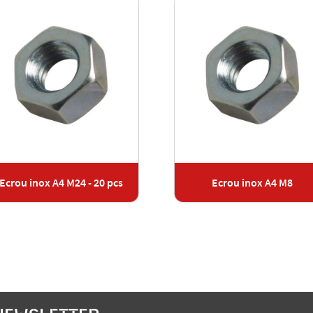
Ecrou inox A4 M24 - 20 pcs
Ecrou inox A4 M8