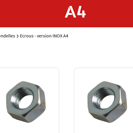
A4
ondelles
Ecrous - version INOX A4