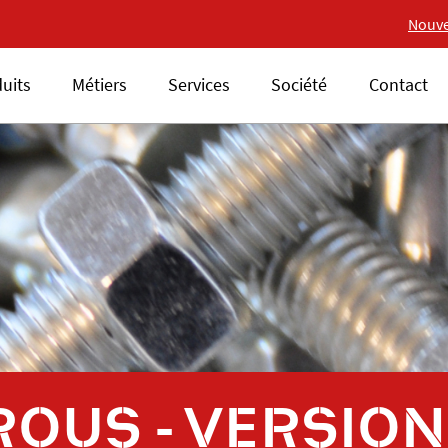
Nouvelle gamme 18V ALS
Nouve
uits
Métiers
Services
Société
Contact
ROUS - VERSION