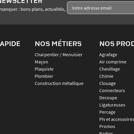
 NEWSLETTER
manquer : bons plans, actualités,
APIDE
NOS MÉTIERS
NOS PRO
Charpentier / Menuisier
agrafage
Maçon
air comprime
Plaquiste
chevillage
Plombier
chimie
Construction métallique
clouage
connecteurs
decoupe
ligatureuses
percage
plv et accessoire
promos
radios