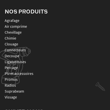
NOS PRODUITS
agrafage
air comprime
chevillage
chimie
clouage
connecteurs
decoupe
ligatureuses
percage
plv et accessoires
promos
radios
suprabeam
vissage