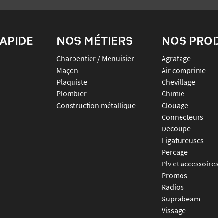
APIDE
NOS MÉTIERS
NOS PRO
Charpentier / Menuisier
agrafage
Maçon
air comprime
Plaquiste
chevillage
Plombier
chimie
Construction métallique
clouage
connecteurs
decoupe
ligatureuses
percage
plv et accessoire
promos
radios
suprabeam
vissage