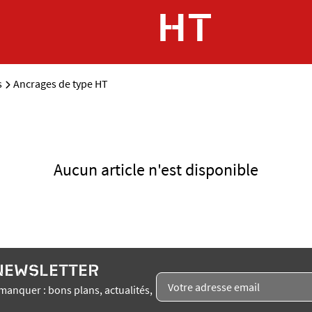
HT
s
Ancrages de type HT
Aucun article n'est disponible
 NEWSLETTER
manquer : bons plans, actualités,