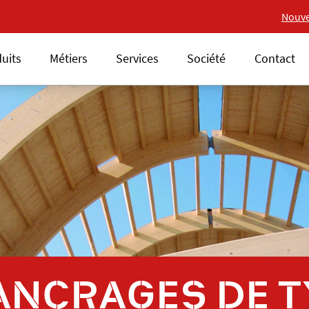
Nouvelle gamme 18V ALS
Nouve
uits
Métiers
Services
Société
Contact
ANCRAGES DE T